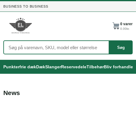
BUSINESS TO BUSINESS
0
varer
0.00
kr.
Søg
Punkterfrie dæk
Dæk
Slanger
Reservedele
Tilbehør
Bliv forhandler
News