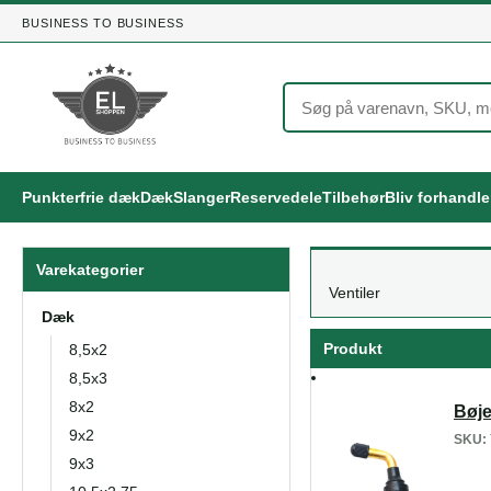
BUSINESS TO BUSINESS
Punkterfrie dæk
Dæk
Slanger
Reservedele
Tilbehør
Bliv forhandl
Varekategorier
Ventiler
Dæk
Produkt
8,5x2
8,5x3
8x2
Bøje
9x2
SKU:
9x3