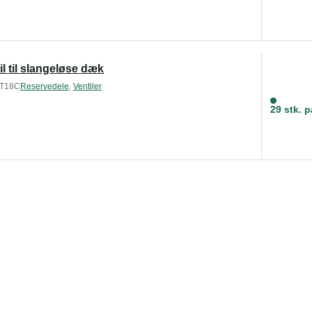
il til slangeløse dæk
T18C
Reservedele
,
Ventiler
29 stk. p