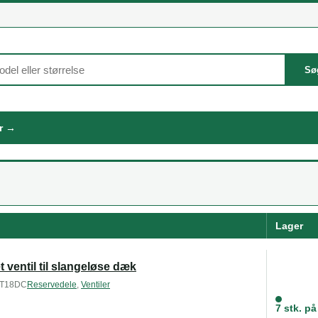
Sø
er →
Lager
t ventil til slangeløse dæk
T18DC
Reservedele
,
Ventiler
7 stk. på