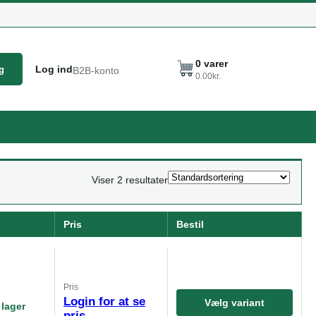
0
varer
Log ind
g
B2B-konto
0.00
kr.
Viser 2 resultater
Pris
Bestil
Pris
Login for at se
Vælg variant
 lager
pris