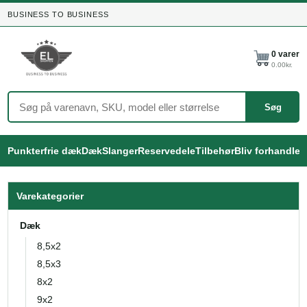
BUSINESS TO BUSINESS
0
varer
0.00
kr.
Søg
Punkterfrie dæk
Dæk
Slanger
Reservedele
Tilbehør
Bliv forhandler
Varekategorier
Dæk
8,5x2
8,5x3
8x2
9x2