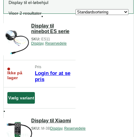
Display til el-løbehjul
Viser 2 resultater
Display til
ninebot ES serie
SKU:
ES11
Display
,
Reservedele
Pris
Ikke på
Login for at se
lager
pris
Vælg variant
Display til Xiaomi
SKU:
M-3B
Display
,
Reservedele