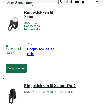
Viser 2 resultater
Ringeklokken til
Xiaomi
SKU:
T-12
Reservedele
,
Ringeklokke
Pris
40 stk. på
Login for at se
lager
pris
Vælg variant
Ringeklokken til Xiaomi Pro2
SKU:
M10B
Reservedele
,
Ringeklokke