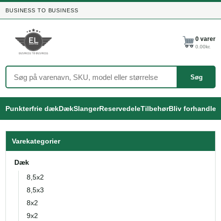
BUSINESS TO BUSINESS
0
varer
0.00
kr.
Søg
Punkterfrie dæk
Dæk
Slanger
Reservedele
Tilbehør
Bliv forhandler
Varekategorier
Dæk
8,5x2
8,5x3
8x2
9x2