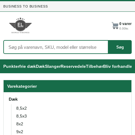
BUSINESS TO BUSINESS
0
varer
0.00
kr.
Søg
Punkterfrie dæk
Dæk
Slanger
Reservedele
Tilbehør
Bliv forhandler
Varekategorier
Dæk
8,5x2
8,5x3
8x2
9x2