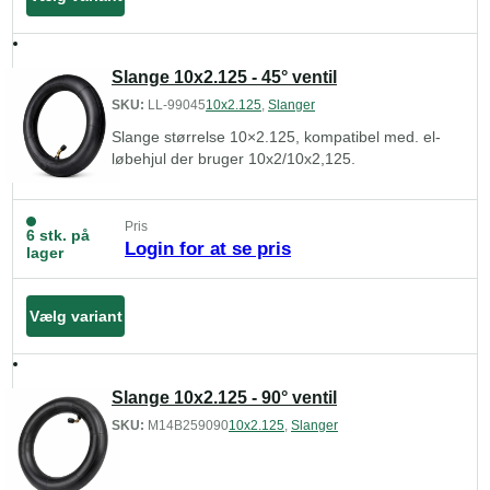
Slange 10x2.125 - 45° ventil
SKU:
LL-99045
10x2.125
,
Slanger
Slange størrelse 10×2.125, kompatibel med. el-
løbehjul der bruger 10x2/10x2,125.
Pris
6 stk. på
Login for at se pris
lager
Vælg variant
Slange 10x2.125 - 90° ventil
SKU:
M14B259090
10x2.125
,
Slanger