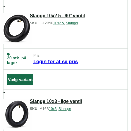
Slange 10x2.5 - 90° ventil
SKU:
L-12B90
10x2.5
,
Slanger
Pris
20 stk. på
Login for at se pris
lager
Vælg variant
Slange 10x3 - lige ventil
SKU:
M16B
10x3
,
Slanger