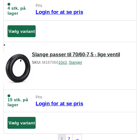
Pris
4 stk. på
Login for at se pris
lager
Vælg variant
Slange passer til 70/60-7,5 - lige ventil
SKU:
M187060
10x3
,
Slanger
Pris
15 stk. på
Login for at se pris
lager
Vælg variant
1
2
→