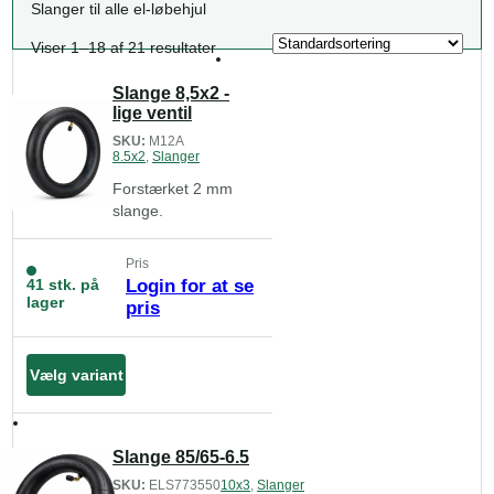
Slanger til alle el-løbehjul
Viser 1–18 af 21 resultater
Slange 8,5x2 -
lige ventil
SKU:
M12A
8.5x2
,
Slanger
Forstærket 2 mm
slange.
Pris
41 stk. på
Login for at se
lager
pris
Vælg variant
Slange 85/65-6.5
SKU:
ELS773550
10x3
,
Slanger