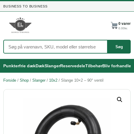
BUSINESS TO BUSINESS
0
varer
0.00
kr.
Søg
Punkterfrie dæk
Dæk
Slanger
Reservedele
Tilbehør
Bliv forhandler
Forside
/
Shop
/
Slanger
/
10x2
/ Slange 10×2 – 90° ventil