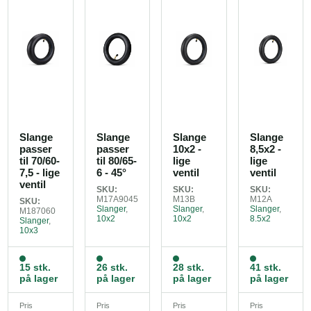
Slange
Slange
Slange
Slange
passer
passer
10x2 -
8,5x2 -
til 70/60-
til 80/65-
lige
lige
7,5 - lige
6 - 45°
ventil
ventil
ventil
SKU:
SKU:
SKU:
M17A9045
M13B
M12A
SKU:
Slanger
,
Slanger
,
Slanger
,
M187060
10x2
10x2
8.5x2
Slanger
,
10x3
15 stk.
26 stk.
28 stk.
41 stk.
på lager
på lager
på lager
på lager
Pris
Pris
Pris
Pris