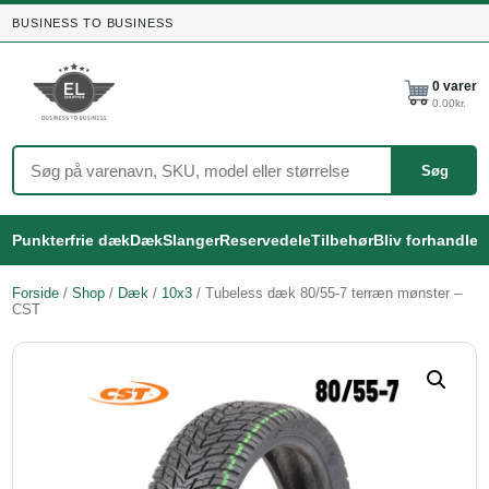
BUSINESS TO BUSINESS
0
varer
0.00
kr.
Søg
Punkterfrie dæk
Dæk
Slanger
Reservedele
Tilbehør
Bliv forhandler
Forside
/
Shop
/
Dæk
/
10x3
/ Tubeless dæk 80/55-7 terræn mønster –
CST