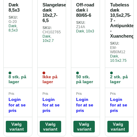
Dæk
Slangeløse
Off-road
Tubeless
8,5x3
dæk
dæk i
dæk
10x2,7-
80/65-6
10,5x2,75-
SKU:
6,5
7 -
G-20
SKU:
Antipunkter
Dæk
,
Z14A
SKU:
8,5x3
-
Dæk
,
10x3
CH102765
Xuancheng
Dæk
,
10x2.7
SKU:
EM-
WB0M12
Dæk
,
10.5x2.75
8 stk. på
Ikke på
50 stk.
2 stk. på
lager
lager
på lager
lager
Pris
Pris
Pris
Pris
Login
Login
Login
Login
for at se
for at se
for at se
for at se
pris
pris
pris
pris
Vælg
Vælg
Vælg
Vælg
variant
variant
variant
variant