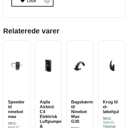
Love
0
Relaterede varer
Speeder
Aqila
Bagskærm
Krog til
til
Airbird
til
el-
ninebot
C4
Ninebot
løbehjul
max
Elektrisk
Max
SKU:
Luftpumpe
G30
XM14S
SKU:
&
Tilbehør
MAX2C