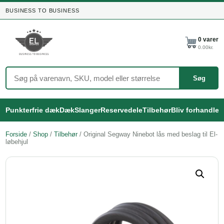
BUSINESS TO BUSINESS
0
varer
0.00
kr.
Søg
Punkterfrie dæk
Dæk
Slanger
Reservedele
Tilbehør
Bliv forhandler
Forside
/
Shop
/
Tilbehør
/ Original Segway Ninebot lås med beslag til El-
løbehjul