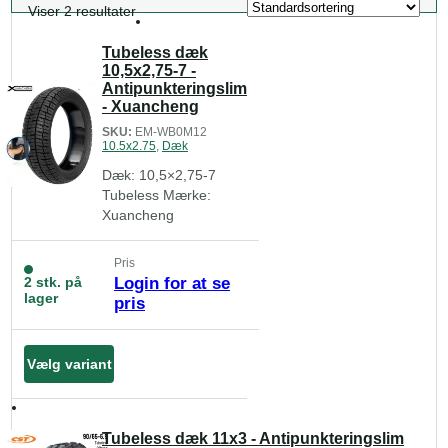
Viser 2 resultater
Tubeless dæk
10,5x2,75-7 -
Antipunkteringslim
- Xuancheng
SKU:
EM-WB0M12
10.5x2.75
,
Dæk
Dæk: 10,5×2,75-7
Tubeless Mærke:
Xuancheng
Pris
2 stk. på
Login for at se
lager
pris
Vælg variant
Tubeless dæk 11x3 - Antipunkteringslim