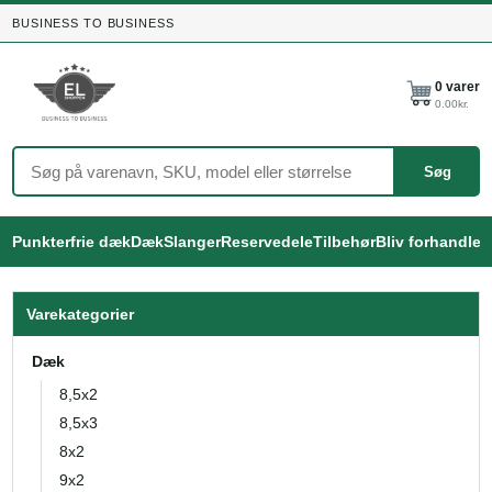
BUSINESS TO BUSINESS
0
varer
0.00
kr.
Søg
Punkterfrie dæk
Dæk
Slanger
Reservedele
Tilbehør
Bliv forhandler
Varekategorier
Dæk
8,5x2
8,5x3
8x2
9x2