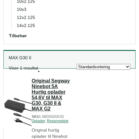
10x2.125
10x3
12x2.125
14x2.125
Tilbehør
MAX G30 II
Viser 1 resultat
Original Segway
Ninebot 5A
Hurtig oplader
54,6V til MAX
G30, G30 II &
MAX G2
SKU:
AB00000630
Oplader
,
Reservedele
Original hurtig
oplader til Ninebot