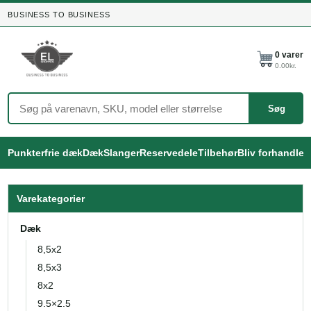
BUSINESS TO BUSINESS
0
varer
0.00
kr.
Søg
Punkterfrie dæk
Dæk
Slanger
Reservedele
Tilbehør
Bliv forhandler
Varekategorier
Dæk
8,5x2
8,5x3
8x2
9.5×2.5