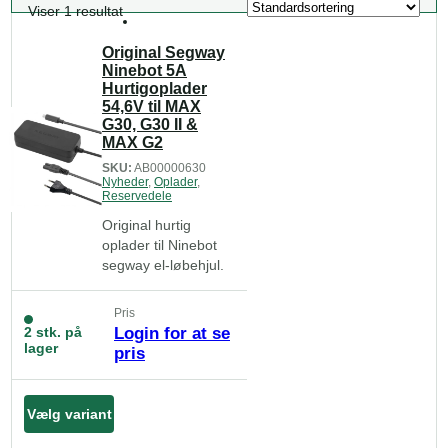
Viser 1 resultat
Original Segway
Ninebot 5A
Hurtigoplader
54,6V til MAX
G30, G30 II &
MAX G2
SKU:
AB00000630
Nyheder
,
Oplader
,
Reservedele
Original hurtig
oplader til Ninebot
segway el-løbehjul.
Pris
2 stk. på
Login for at se
lager
pris
Vælg variant