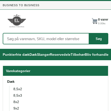
BUSINESS TO BUSINESS
0
varer
0.00
kr.
Søg
Punkterfrie dæk
Dæk
Slanger
Reservedele
Tilbehør
Bliv forhandler
Varekategorier
Dæk
8,5x2
8,5x3
8x2
9x2