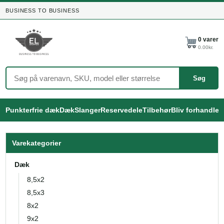
BUSINESS TO BUSINESS
0
varer
0.00
kr.
Søg
Punkterfrie dæk
Dæk
Slanger
Reservedele
Tilbehør
Bliv forhandler
Varekategorier
Dæk
8,5x2
8,5x3
8x2
9x2