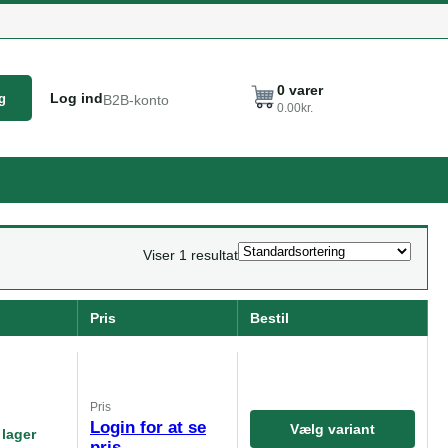
0
varer
Log ind
g
B2B-konto
0.00
kr.
Viser 1 resultat
Pris
Bestil
Pris
Login for at se
Vælg variant
 lager
pris