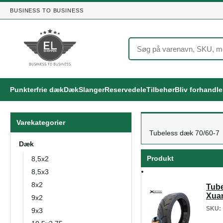
BUSINESS TO BUSINESS
Punkterfrie dæk
Dæk
Slanger
Reservedele
Tilbehør
Bliv forhandl
Varekategorier
Tubeless dæk 70/60-7
Dæk
Produkt
8,5x2
8,5x3
8x2
Tube
Xua
9x2
SKU:
9x3