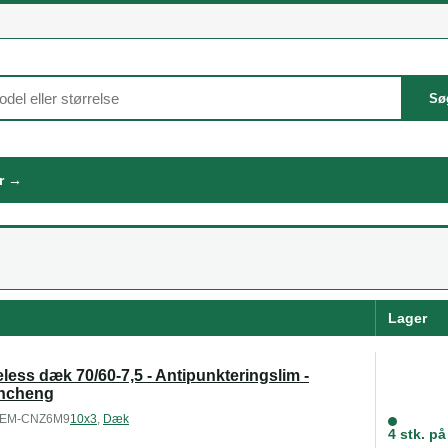
Sø
er →
Lager
less dæk 70/60-7,5 - Antipunkteringslim -
ncheng
EM-CNZ6M9
10x3
,
Dæk
4 stk. på