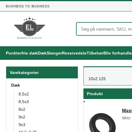
BUSINESS TO BUSINESS
Punkterfrie dæk
Dæk
Slanger
Reservedele
Tilbehør
Bliv forhandl
Varekategorier
10x2.125
Dæk
Produkt
8,5x2
8,5x3
8x2
Mass
9x2
SKU:
9x3