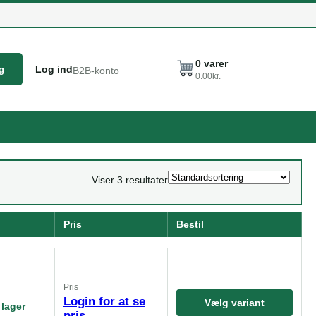
0
varer
Log ind
g
B2B-konto
0.00
kr.
Viser 3 resultater
Pris
Bestil
Pris
Login for at se
Vælg variant
 lager
pris