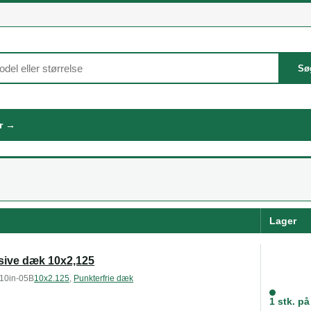
Sø
er →
Lager
ive dæk 10x2,125
10in-05B
10x2.125
,
Punkterfrie dæk
1 stk. på