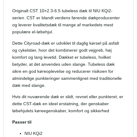
Originalt CST 10×2.3-6.5 tubeless dæk til NIU KQi2-
serien. CST er blandt verdens førende dækproducenter
og leverer kvalitetsdæk til mange af markedets mest
populære el-løbehjul.
Dette Cityroad-dæk er udviklet til daglig kørsel på asfalt
og cykelstier, hvor det kombinerer godt vejgreb, høj
komfort og lang levetid. Dækket er tubeless, hvilket
betyder, at det anvendes uden slange. Tubeless dæk
sikre en god køreoplevelse og reducerer risikoen for
almindelige punkteringer sammenlignet med traditionelle
dæk med slange.
Hvis dit nuværende dæk er slidt, revnet eller punkteret, er
dette CST-dæk en ideel erstatning, der genskaber
løbehjulets køreegenskaber, komfort og sikkerhed
Passer til
NIU KQi2