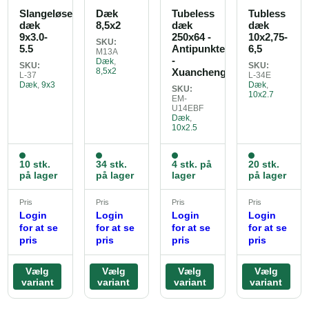
Slangeløse
Dæk
Tubeless
Tubless
dæk
8,5x2
dæk
dæk
9x3.0-
250x64 -
10x2,75-
SKU:
5.5
Antipunkteringslim
6,5
M13A
-
Dæk
,
SKU:
SKU:
8,5x2
Xuancheng
L-37
L-34E
Dæk
,
9x3
Dæk
,
SKU:
10x2.7
EM-
U14EBF
Dæk
,
10x2.5
10 stk.
34 stk.
4 stk. på
20 stk.
på lager
på lager
lager
på lager
Pris
Pris
Pris
Pris
Login
Login
Login
Login
for at se
for at se
for at se
for at se
pris
pris
pris
pris
Vælg
Vælg
Vælg
Vælg
variant
variant
variant
variant