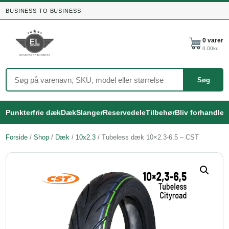
BUSINESS TO BUSINESS
0
varer
0.00
kr.
Søg
Punkterfrie dæk
Dæk
Slanger
Reservedele
Tilbehør
Bliv forhandler
Forside
/
Shop
/
Dæk
/
10x2.3
/ Tubeless dæk 10×2.3-6.5 – CST