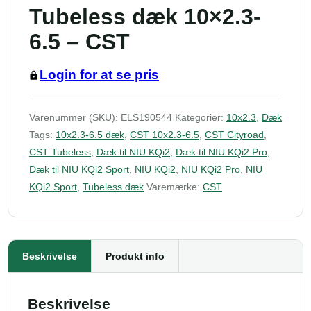
Tubeless dæk 10×2.3-
6.5 – CST
Login for at se pris
Varenummer (SKU):
ELS190544
Kategorier:
10x2.3
,
Dæk
Tags:
10x2.3-6.5 dæk
,
CST 10x2.3-6.5
,
CST Cityroad
,
CST Tubeless
,
Dæk til NIU KQi2
,
Dæk til NIU KQi2 Pro
,
Dæk til NIU KQi2 Sport
,
NIU KQi2
,
NIU KQi2 Pro
,
NIU
KQi2 Sport
,
Tubeless dæk
Varemærke:
CST
Beskrivelse
Produkt info
Beskrivelse