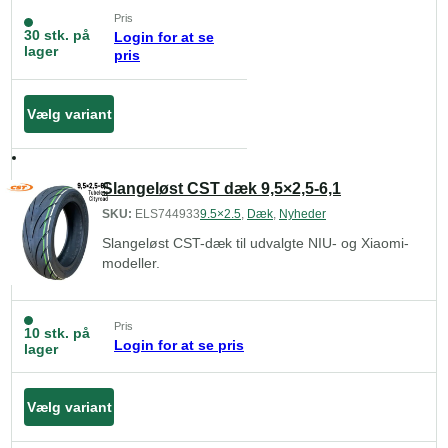
Pris
30 stk. på
Login for at se
lager
pris
Vælg variant
Slangeløst CST dæk 9,5×2,5-6,1
SKU:
ELS744933
9.5×2.5
,
Dæk
,
Nyheder
Slangeløst CST-dæk til udvalgte NIU- og Xiaomi-
modeller.
Pris
10 stk. på
Login for at se pris
lager
Vælg variant