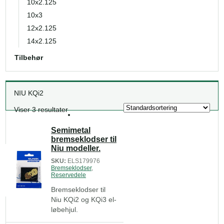
10x2.125
10x3
12x2.125
14x2.125
Tilbehør
NIU KQi2
Viser 3 resultater
Semimetal
bremseklodser til
Niu modeller.
SKU:
ELS179976
Bremseklodser
,
Reservedele
Bremseklodser til
Niu KQi2 og KQi3 el-
løbehjul.