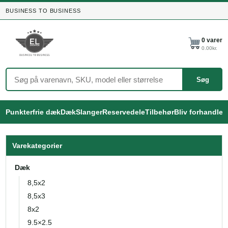
BUSINESS TO BUSINESS
0
varer
0.00
kr.
Søg
Punkterfrie dæk
Dæk
Slanger
Reservedele
Tilbehør
Bliv forhandler
Varekategorier
Dæk
8,5x2
8,5x3
8x2
9.5×2.5